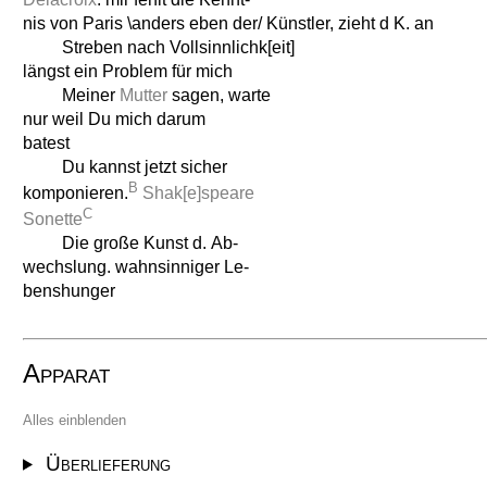
nis von Paris \anders eben der/ Künstler, zieht d K. an
Streben nach Vollsinnlichk[eit]
längst ein Problem für mich
Meiner
Mutter
sagen, warte
nur weil Du mich darum
batest
Du kannst jetzt sicher
B
komponieren.
Shak[e]speare
C
Sonette
Die große Kunst d. Ab-
wechslung. wahnsinniger Le-
benshunger
Apparat
Alles einblenden
Überlieferung